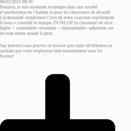
06/02/2015 09:36
Bonjour, je suis assistante technique dans une société
d’amelioration de l’habitat et pour les chaussures de sécurité
j’ai demandé simplement l’avis de notre couvreur expérimenté
il nous a conseillé la marque DUNLOP en chaussure de sécu ,
légère + confortable+résistante + imperméable+ adhérente sur
les toits meme quand il pleut.
Sur Internet vous pouvez en trouver prix entre 60-80euros en
sachant que votre employeur doit normalement vous les
fournir!