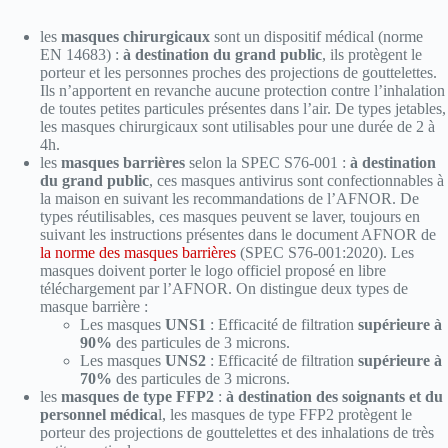
les
masques chirurgicaux
sont un dispositif médical (norme
EN 14683) :
à destination du grand public
, ils protègent le
porteur et les personnes proches des projections de gouttelettes.
Ils n’apportent en revanche aucune protection contre l’inhalation
de toutes petites particules présentes dans l’air. De types jetables,
les masques chirurgicaux sont utilisables pour une durée de 2 à
4h.
les
masques barrières
selon la SPEC S76-001 :
à destination
du grand public
, ces masques antivirus sont confectionnables à
la maison en suivant les recommandations de l’AFNOR. De
types réutilisables, ces masques peuvent se laver, toujours en
suivant les instructions présentes dans le document AFNOR de
la norme des masques barrières
(SPEC S76-001:2020). Les
masques doivent porter le logo officiel proposé en libre
téléchargement par l’AFNOR. On distingue deux types de
masque barrière :
Les masques
UNS1
: Efficacité de filtration
supérieure à
90%
des particules de 3 microns.
Les masques
UNS2
: Efficacité de filtration
supérieure à
70%
des particules de 3 microns.
les
masques de type FFP2
:
à destination des soignants et du
personnel médica
l, les masques de type FFP2 protègent le
porteur des projections de gouttelettes et des inhalations de très