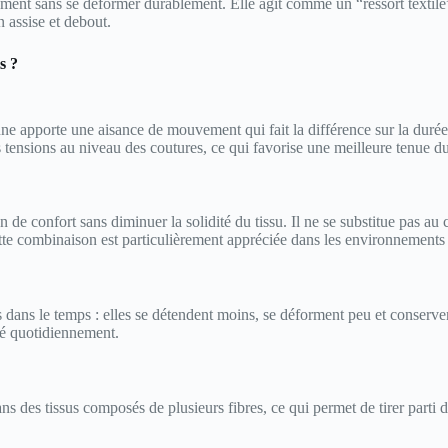
ment sans se déformer durablement. Elle agit comme un “ressort textile”
n assise et debout.
s ?
nne apporte une aisance de mouvement qui fait la différence sur la duré
es tensions au niveau des coutures, ce qui favorise une meilleure tenue d
on de confort sans diminuer la solidité du tissu. Il ne se substitue pas au
e combinaison est particulièrement appréciée dans les environnements où
es dans le temps : elles se détendent moins, se déforment peu et conserv
rté quotidiennement.
ns des tissus composés de plusieurs fibres, ce qui permet de tirer parti 