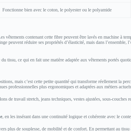
Fonctionne bien avec le coton, le polyester ou le polyamide
. Les vêtements contenant cette fibre peuvent être lavés en machine à t
ge peuvent réduire ses propriétés d’élasticité, mais dans l’ensemble, l’é
le du tissu, ce qui en fait une matière adaptée aux vêtements portés quot
tions, mais c’est cette petite quantité qui transforme réellement la per
enues professionnelles plus ergonomiques et adaptées aux métiers actuels
ons de travail stretch, jeans techniques, vestes ajustées, sous-couches 
ne
, en les insérant dans une continuité logique et cohérente avec le cont
vers plus de souplesse, de mobilité et de confort. En permettant au tiss