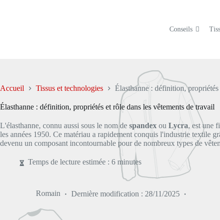
Passer
au
contenu
Conseils
Tiss
Accueil
Tissus et technologies
Élasthanne : définition, propriétés
Élasthanne : définition, propriétés et rôle dans les vêtements de travail
L'élasthanne, connu aussi sous le nom de
spandex
ou
Lycra
, est une 
les années 1950. Ce matériau a rapidement conquis l'industrie textile g
devenu un composant incontournable pour de nombreux types de vête
Temps de lecture estimée : 6 minutes
Romain
Dernière modification :
28/11/2025