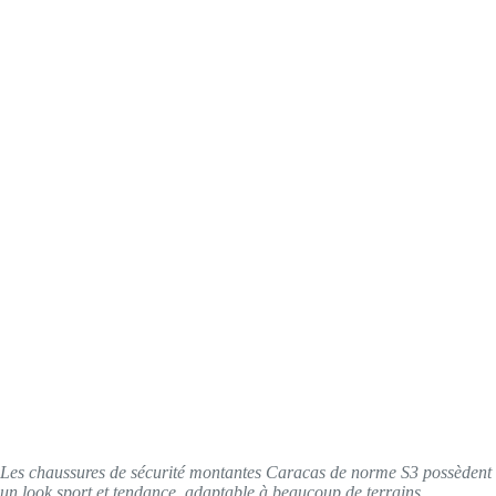
Les chaussures de sécurité montantes Caracas de norme S3 possèdent
un look sport et tendance
,
adaptable à beaucoup de terrains.